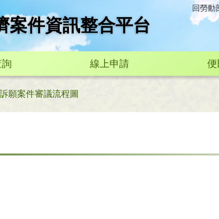
回勞動
濟案件資訊整合平台
查詢
線上申請
便
訴願案件審議流程圖