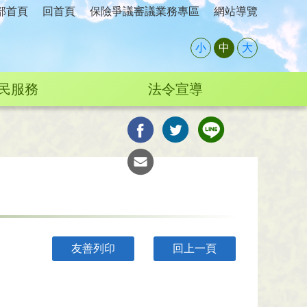
部首頁
回首頁
保險爭議審議業務專區
網站導覽
小
中
大
民服務
法令宣導
友善列印
回上一頁